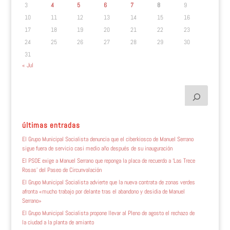
3
4
5
6
7
8
9
10
11
12
13
14
15
16
17
18
19
20
21
22
23
24
25
26
27
28
29
30
31
« Jul
últimas entradas
El Grupo Municipal Socialista denuncia que el ciberkiosco de Manuel Serrano
sigue fuera de servicio casi medio año después de su inauguración
El PSOE exige a Manuel Serrano que reponga la placa de recuerdo a ‘Las Trece
Rosas’ del Paseo de Circunvalación
El Grupo Municipal Socialista advierte que la nueva contrata de zonas verdes
afronta «mucho trabajo por delante tras el abandono y desidia de Manuel
Serrano»
El Grupo Municipal Socialista propone llevar al Pleno de agosto el rechazo de
la ciudad a la planta de amianto