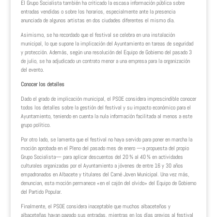
El Grupo Socialista también ha criticado la escasa información pública sobre
entradas vendidas o sobre los horarios, especialmente ante la presencia
anunciada de algunos artistas en dos ciudades diferentes el mismo día.
Asimismo, se ha recordado que el festival se celebra en una instalación
municipal, lo que supone la implicación del Ayuntamiento en tareas de seguridad
y protección. Además, según una resolución del Equipo de Gobierno del pasado 3
de julio, se ha adjudicado un contrato menor a una empresa para la organización
del evento.
Conocer los detalles
Dado el grado de implicación municipal, el PSOE considera imprescindible conocer
todos los detalles sobre la gestión del festival y su impacto económico para el
Ayuntamiento, teniendo en cuenta la nula información facilitada al menos a este
grupo político.
Por otro lado, se lamenta que el festival no haya servido para poner en marcha la
moción aprobada en el Pleno del pasado mes de enero —a propuesta del propio
Grupo Socialista— para aplicar descuentos del 20 % al 40 % en actividades
culturales organizadas por el Ayuntamiento a jóvenes de entre 16 y 30 años
empadronados en Albacete y titulares del Carné Joven Municipal. Una vez más,
denuncian, esta moción permanece «en el cajón del olvido» del Equipo de Gobierno
del Partido Popular.
Finalmente, el PSOE considera inaceptable que muchos albaceteños y
albaceteñas hayan pagado sus entradas, mientras en los días previos al festival