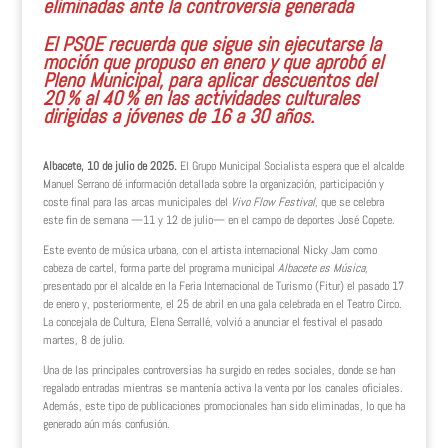
eliminadas ante la controversia generada
El PSOE recuerda que sigue sin ejecutarse la
moción que propuso en enero y que aprobó el
Pleno Municipal, para aplicar descuentos del
20 % al 40 % en las actividades culturales
dirigidas a jóvenes de 16 a 30 años.
Albacete, 10 de julio de 2025.
El Grupo Municipal Socialista espera que el alcalde
Manuel Serrano dé información detallada sobre la organización, participación y
coste final para las arcas municipales del
Vivo Flow Festival
, que se celebra
este fin de semana —11 y 12 de julio— en el campo de deportes José Copete.
Este evento de música urbana, con el artista internacional Nicky Jam como
cabeza de cartel, forma parte del programa municipal
Albacete es Música
,
presentado por el alcalde en la Feria Internacional de Turismo (Fitur) el pasado 17
de enero y, posteriormente, el 25 de abril en una gala celebrada en el Teatro Circo.
La concejala de Cultura, Elena Serrallé, volvió a anunciar el festival el pasado
martes, 8 de julio.
Una de las principales controversias ha surgido en redes sociales, donde se han
regalado entradas mientras se mantenía activa la venta por los canales oficiales.
Además, este tipo de publicaciones promocionales han sido eliminadas, lo que ha
generado aún más confusión.