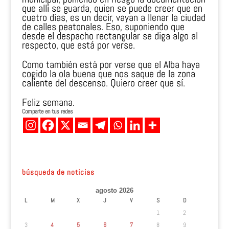
que allí se guarda, quien se puede creer que en
cuatro días, es un decir, vayan a llenar la ciudad
de calles peatonales. Eso, suponiendo que
desde el despacho rectangular se diga algo al
respecto, que está por verse.
Como también está por verse que el Alba haya
cogido la ola buena que nos saque de la zona
caliente del descenso. Quiero creer que sí.
Feliz semana.
Comparte en tus redes
búsqueda de noticias
agosto 2026
L
M
X
J
V
S
D
1
2
3
4
5
6
7
8
9