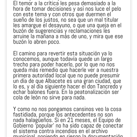
El temor a la crítica les pesa demasiado a la
hora de tomar decisiones y así nos luce el pelo
con este tema y con otros que duermen el
sueño de los justos, no sea que un mal titular
les amargue el desayuno, o que una queja en el
buzón de sugerencias y reclamaciones les
arruine la mañana a más de uno, y mira que ese
buzón lo abren poco.
El camino para revertir esta situación ya lo
conocemos, aunque todavía quede un largo
trecho para poder hacerlo, por lo que no nos
queda más remedio que hacerle ver a nuestra
primera autoridad local que no puede presumir
un día de que Albacete es una gran ciudad, que
lo es, y al día siguiente hacer el don Tancredo y
echar balones fuera. En la peatonalización ser
cola de león no sirve para nada.
Y como no nos pongamos cansinos veo la cosa
fastidiada, porque los antecedentes no son
nada halagüeños. Si en 21 meses, el Equipo de
Gobierno ‘popular’ no ha sido capaz de conectar
el sistema contra incendios en el archivo
municipal, poniendo en riesgo la documentación