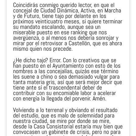
Coincidirás conmigo querido lector, en que el
concejal de Ciudad Dinámica, Activa, en Marcha
y de Futuro, tiene tajo por delante en los
próximos veinticuatro meses, si quiere terminar
su mandato escalando, aunque sea un
miserable puesto en ese ranking que nos
avergüenza, o al menos nos debería sonrojar y
mirar por el retrovisor a Castellón, que es ahora
mismo quien nos precede.
¿He dicho tajo? Error. Con lo creativos que se
han puesto en el Ayuntamiento con esto de los
nombres a las concejalías, quizás ese término
les suene a chino o sea demasiado vulgar para
tanta materia gris, así que será mejor decir que
tiene ante sí el trascendental deber de
contribuir con su encomiable labor a acelerar
con energía la llegada del porvenir. Amén.
Volviendo a lo terrenal y obviando el resultado
del estudio, que es malo de solemnidad para
nuestra ciudad, se mire por donde se mire,
desde la Casa Consistorial estaría muy bien que
convocasen un gabinete de crisis, pero no para