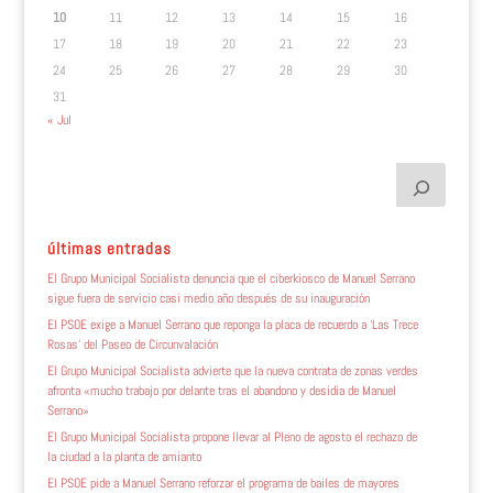
10
11
12
13
14
15
16
17
18
19
20
21
22
23
24
25
26
27
28
29
30
31
« Jul
últimas entradas
El Grupo Municipal Socialista denuncia que el ciberkiosco de Manuel Serrano
sigue fuera de servicio casi medio año después de su inauguración
El PSOE exige a Manuel Serrano que reponga la placa de recuerdo a ‘Las Trece
Rosas’ del Paseo de Circunvalación
El Grupo Municipal Socialista advierte que la nueva contrata de zonas verdes
afronta «mucho trabajo por delante tras el abandono y desidia de Manuel
Serrano»
El Grupo Municipal Socialista propone llevar al Pleno de agosto el rechazo de
la ciudad a la planta de amianto
El PSOE pide a Manuel Serrano reforzar el programa de bailes de mayores