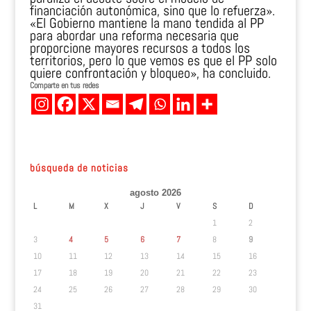
financiación autonómica, sino que lo refuerza».
«El Gobierno mantiene la mano tendida al PP
para abordar una reforma necesaria que
proporcione mayores recursos a todos los
territorios, pero lo que vemos es que el PP solo
quiere confrontación y bloqueo», ha concluido.
Comparte en tus redes
búsqueda de noticias
agosto 2026
L
M
X
J
V
S
D
1
2
3
4
5
6
7
8
9
10
11
12
13
14
15
16
17
18
19
20
21
22
23
24
25
26
27
28
29
30
31