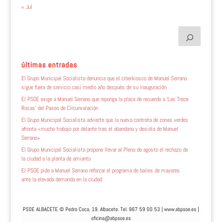
« Jul
últimas entradas
El Grupo Municipal Socialista denuncia que el ciberkiosco de Manuel Serrano
sigue fuera de servicio casi medio año después de su inauguración
El PSOE exige a Manuel Serrano que reponga la placa de recuerdo a ‘Las Trece
Rosas’ del Paseo de Circunvalación
El Grupo Municipal Socialista advierte que la nueva contrata de zonas verdes
afronta «mucho trabajo por delante tras el abandono y desidia de Manuel
Serrano»
El Grupo Municipal Socialista propone llevar al Pleno de agosto el rechazo de
la ciudad a la planta de amianto
El PSOE pide a Manuel Serrano reforzar el programa de bailes de mayores
ante la elevada demanda en la ciudad
PSOE ALBACETE © Pedro Coca, 19. Albacete. Tel. 967 59 00 53 |
www.abpsoe.es
|
oficina@abpsoe.es