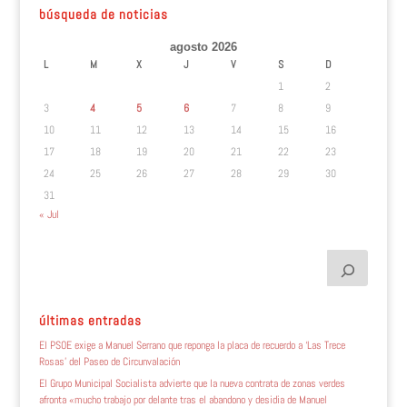
búsqueda de noticias
agosto 2026
L
M
X
J
V
S
D
1
2
3
4
5
6
7
8
9
10
11
12
13
14
15
16
17
18
19
20
21
22
23
24
25
26
27
28
29
30
31
« Jul
últimas entradas
El PSOE exige a Manuel Serrano que reponga la placa de recuerdo a ‘Las Trece
Rosas’ del Paseo de Circunvalación
El Grupo Municipal Socialista advierte que la nueva contrata de zonas verdes
afronta «mucho trabajo por delante tras el abandono y desidia de Manuel