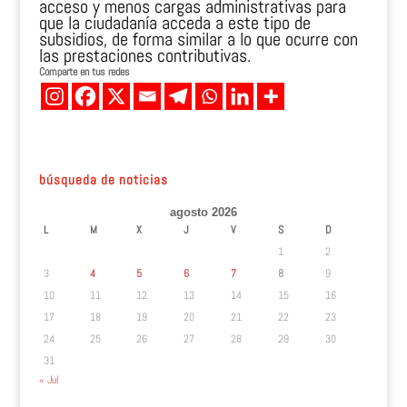
acceso y menos cargas administrativas para
que la ciudadanía acceda a este tipo de
subsidios, de forma similar a lo que ocurre con
las prestaciones contributivas.
Comparte en tus redes
búsqueda de noticias
agosto 2026
L
M
X
J
V
S
D
1
2
3
4
5
6
7
8
9
10
11
12
13
14
15
16
17
18
19
20
21
22
23
24
25
26
27
28
29
30
31
« Jul