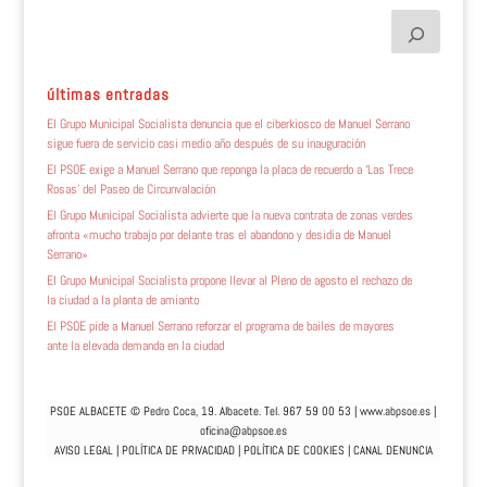
últimas entradas
El Grupo Municipal Socialista denuncia que el ciberkiosco de Manuel Serrano
sigue fuera de servicio casi medio año después de su inauguración
El PSOE exige a Manuel Serrano que reponga la placa de recuerdo a ‘Las Trece
Rosas’ del Paseo de Circunvalación
El Grupo Municipal Socialista advierte que la nueva contrata de zonas verdes
afronta «mucho trabajo por delante tras el abandono y desidia de Manuel
Serrano»
El Grupo Municipal Socialista propone llevar al Pleno de agosto el rechazo de
la ciudad a la planta de amianto
El PSOE pide a Manuel Serrano reforzar el programa de bailes de mayores
ante la elevada demanda en la ciudad
PSOE ALBACETE © Pedro Coca, 19. Albacete. Tel. 967 59 00 53 |
www.abpsoe.es
|
oficina@abpsoe.es
AVISO LEGAL
|
POLÍTICA DE PRIVACIDAD
|
POLÍTICA DE COOKIES
|
CANAL DENUNCIA