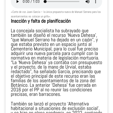
«Corte de voz Juani García – la única propuesta nueva de Manuel Serrano para los
asentamientos es colocar un grifo».
Inacción y falta de planificación
La concejala socialista ha subrayado que
también se diseñó el recurso ‘Nueva Dehesa’,
“que Manuel Serrano ha dejado en un cajón”, y
que estaba previsto en un espacio junto al
Cementerio Municipal, para lo cual fue preciso
adquirir una nueva parcela para cumplir con la
normativa en materia de legislación mortuoria.
“La ‘Nueva Dehesa’ ya contaba con presupuesto
y el proyecto, de la mano de Urvial, estaba
redactado”, ha señalado García, precisando que
el objetivo principal de este recurso eran las
familias de los asentamientos de la zona del
Botánico. La anterior ‘Dehesa’ fue cerrada en
2016 por el PP al no reunir las condiciones
precisas, eran barracones.
También se lanzó el proyecto ‘Alternativa
habitacional a situaciones de exclusión social’,
y se hizo en plena pandemia, en 2022, contando