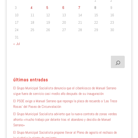
1
2
3
4
5
6
7
8
9
10
11
12
13
14
15
16
17
18
19
20
21
22
23
24
25
26
27
28
29
30
31
« Jul
últimas entradas
El Grupo Municipal Socialista denuncia que el ciberkiosco de Manuel Serrano
sigue fuera de servicio casi medio año después de su inauguración
El PSOE exige a Manuel Serrano que reponga la placa de recuerdo a ‘Las Trece
Rosas’ del Paseo de Circunvalación
El Grupo Municipal Socialista advierte que la nueva contrata de zonas verdes
afronta «mucho trabajo por delante tras el abandono y desidia de Manuel
Serrano»
El Grupo Municipal Socialista propone llevar al Pleno de agosto el rechazo de