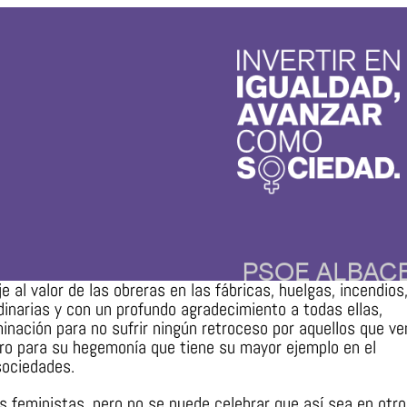
al valor de las obreras en las fábricas, huelgas, incendios
dinarias y con un profundo agradecimiento a todas ellas,
nación para no sufrir ningún retroceso por aquellos que ve
gro para su hegemonía que tiene su mayor ejemplo en el
sociedades.
 feministas, pero no se puede celebrar que así sea en otro