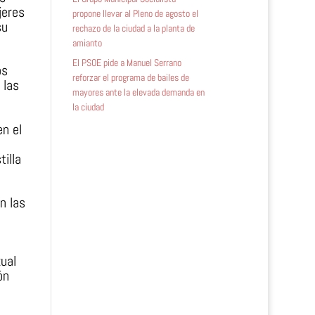
jeres
propone llevar al Pleno de agosto el
su
rechazo de la ciudad a la planta de
amianto
El PSOE pide a Manuel Serrano
os
reforzar el programa de bailes de
 las
mayores ante la elevada demanda en
la ciudad
n el
illa
n las
ual
ón