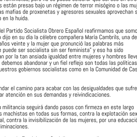
 están presas bajo un régimen de terror misógino o las mu
las mafias de proxenetas y agresores sexuales aprovechan 
 en la huida.
a del Partido Socialista Obrero Español reafirmamos que som
 dijo en su día la célebre compañera María Cambrils, una de
ños veinte y la mujer que pronunció las palabras más
e puede ser socialista sin ser feminista” y eso ha sido
n por la tan ansiada igualdad entre mujeres y hombres lleve
 debemos abandonar y un fiel reflejo son todas las políticas
uestros gobiernos socialistas como en la Comunidad de Cast
dar el camino para acabar con las desigualdades que sufre
ar atención en sus demandas y reivindicaciones.
u militancia seguirá dando pasos con firmeza en este largo
as machistas en todas sus formas, contra la explotación sex
al, contra la invisibilización de las mujeres, por una educaci
riminaciones.