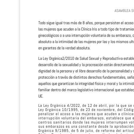
ASAMBLEA SO
Todo sigue igual tras más de 8 años, porque persisten el acoso
las mujeres que acuden a la Clínica Iris a todo tipo de tratamie
ginecológicos o a una interrupción voluntaria de su embarazo, 
absoluto a la intimidad de las mujeres por las y los mismos ult
en garantes de la verdad absoluta.
La Ley Orgánica2/2010 de Salud Sexual y Reproductiva estable
desarrollo de la sexualidad y la procreación están directamente
dignidad de la persona y el libre desarrollo de la personalidad y
protección a través de distintos derechos fundamentales, señ
aquellos que garantizan la integridad física y moral y la intimi
familiar dentro del marco legislativo internacional que establ
UE.
La Ley Orgánica 4/2022, de 12 de abril, por la que se 
Ley Orgánica 10/1995, de 23 de noviembre, del Códig
penalizar el acoso a las mujeres que acuden a clínica
interrupción voluntaria del embarazo, establece que e
centros sanitarios donde las mujeres interrumpen vo
sus embarazos es una constante desde la aprobación 
Orgánica 9/1985, de 5 de julio, de reforma del artícu