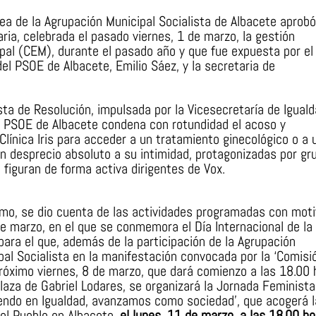
a de la Agrupación Municipal Socialista de Albacete aprobó
ria, celebrada el pasado viernes, 1 de marzo, la gestión
ipal (CEM), durante el pasado año y que fue expuesta por el
del PSOE de Albacete, Emilio Sáez, y la secretaria de
a de Resolución, impulsada por la Vicesecretaría de Iguald
el PSOE de Albacete condena con rotundidad el acoso y
línica Iris para acceder a un tratamiento ginecológico o a 
on desprecio absoluto a su intimidad, protagonizadas por gr
 figuran de forma activa dirigentes de Vox.
mo, se dio cuenta de las actividades programadas con mot
de marzo, en el que se conmemora el Día Internacional de la
 para el que, además de la participación de la Agrupación
pal Socialista en la manifestación convocada por la ‘Comisi
próximo viernes, 8 de marzo, que dará comienzo a las 18.00 
Plaza de Gabriel Lodares, se organizará la Jornada Feminista
tiendo en Igualdad, avanzamos como sociedad’, que acogerá l
el Pueblo en Albacete,
el lunes, 11 de marzo, a las 18.00 ho