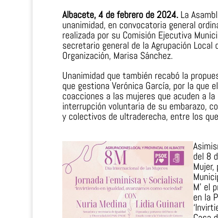
Albacete, 4 de febrero de 2024.
La Asamble
unanimidad, en convocatoria general ordina
realizada por su Comisión Ejecutiva Munic
secretario general de la Agrupación Local 
Organización, Marisa Sánchez.
Unanimidad que también recabó la propuest
que gestiona Verónica García, por la que 
coacciones a las mujeres que acuden a la C
interrupción voluntaria de su embarazo, c
y colectivos de ultraderecha, entre los que
Asimis
del 8 
Mujer,
Munici
M’ el 
en la 
‘Invir
Casa d