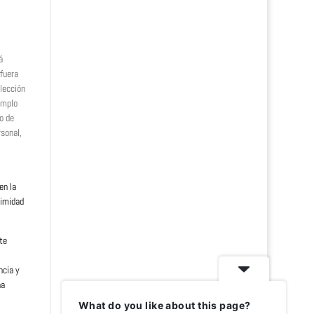
á
 fuera
elección
emplo
o de
rsonal,
en la
timidad
te
ncia y
na
What do you like about this page?