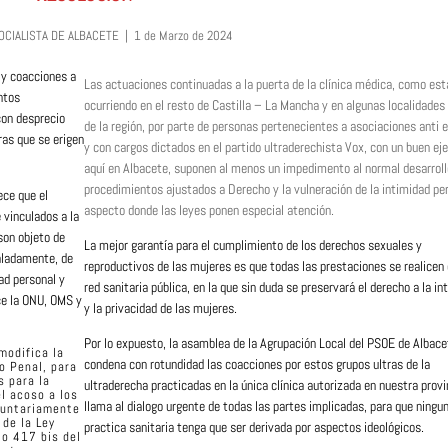
CIALISTA DE ALBACETE | 1 de Marzo de 2024
 y coacciones a
Las actuaciones continuadas a la puerta de la clínica médica, como est
ntos
ocurriendo en el resto de Castilla – La Mancha y en algunas localidades
con desprecio
de la región, por parte de personas pertenecientes a asociaciones anti 
ras que se erigen
y con cargos dictados en el partido ultraderechista Vox, con un buen ej
aquí en Albacete, suponen al menos un impedimento al normal desarroll
procedimientos ajustados a Derecho y la vulneración de la intimidad pe
ce que el
aspecto donde las leyes ponen especial atención.
 vinculados a la
 son objeto de
La mejor garantía para el cumplimiento de los derechos sexuales y
aladamente, de
reproductivos de las mujeres es que todas las prestaciones se realicen 
dad personal y
red sanitaria pública, en la que sin duda se preservará el derecho a la in
ece la ONU, OMS y
y la privacidad de las mujeres.
Por lo expuesto, la asamblea de la Agrupación Local del PSOE de Albace
modifica la
condena con rotundidad las coacciones por estos grupos ultras de la
o Penal, para
s para la
ultraderecha practicadas en la única clínica autorizada en nuestra provi
l acoso a los
llama al dialogo urgente de todas las partes implicadas, para que ningu
luntariamente
de la Ley
practica sanitaria tenga que ser derivada por aspectos ideológicos.
lo 417 bis del