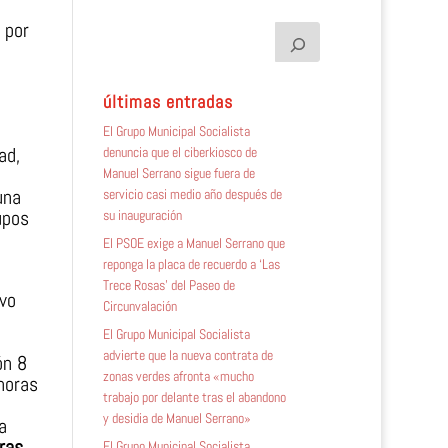
 por
últimas entradas
El Grupo Municipal Socialista
ad,
denuncia que el ciberkiosco de
Manuel Serrano sigue fuera de
una
servicio casi medio año después de
upos
su inauguración
El PSOE exige a Manuel Serrano que
reponga la placa de recuerdo a ‘Las
Trece Rosas’ del Paseo de
ivo
Circunvalación
El Grupo Municipal Socialista
advierte que la nueva contrata de
ón 8
zonas verdes afronta «mucho
horas
trabajo por delante tras el abandono
y desidia de Manuel Serrano»
a
ras,
El Grupo Municipal Socialista