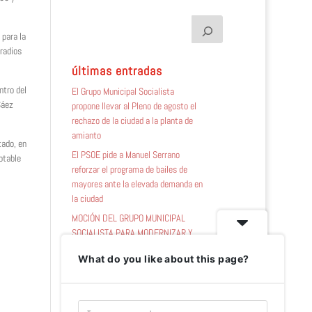
 para la
 radios
últimas entradas
ntro del
El Grupo Municipal Socialista
Sáez
propone llevar al Pleno de agosto el
rechazo de la ciudad a la planta de
amianto
tado, en
El PSOE pide a Manuel Serrano
otable
reforzar el programa de bailes de
mayores ante la elevada demanda en
la ciudad
MOCIÓN DEL GRUPO MUNICIPAL
SOCIALISTA PARA MODERNIZAR Y
AMPLIAR LAS INFRAESTRUCTURAS
What do you like about this page?
PARA AUTOCARAVANAS EN LA
CIUDAD DE ALBACETE
El Grupo Municipal Socialista logra el
apoyo unánime del Pleno para