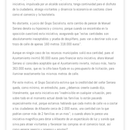
iniciativa, impulsada por un alcalde socialista, tenga continuidad para el disfrute
de la ciudadanía, atraiga visitantes y dinamice la economía en sectores clave
como el comercio y la hostelería.
No obstante, a juicio del Grupo Socialista, este cambio de parecer de Manuel
Serrano denota su hipocresía y cinismo, porque cuando se encontraba en la
oposición cuestionó esta iniciativa, asegurando que “estas cantidades son
absolutamente inaceptables y prueba de despilfarro, pues van a destinar solo a un
trozo de calle de apenas 160 metros 318.000 euros”.
Aunque en ningún caso de los recursos municipales salió esa cantidad, pues el
Ayuntamiento invirtió 90.000 euros para financiar esta iniciativa, ahora Manuel
Serrano sí considera aceptable que el Ayuntamiento invierta, incluso más, hasta
363.000 euros, que es la cifra base fijada en su presupuesto de licitación, para
iluminar exactamente los mismos metros de calle.
Por este motivo, el Grupo Socialista estima que la credibilidad del señor Serrano
queda, como mínimo, en entredicho, pues ¿debemos creerle cuando dijo,
literalmente, que esta iniciativa era “inadmisible en cualquier situación, pero
sobre todo en el momento actual donde las familias lo están pasando
especialmente mal, porque estamos hablando que cada metro de calle va a costar
a los ciudadanos de Albacete cerca de 2.000 euros, una cantidad con la que
podrían comer más de 2 familias en un mes”; o cuando ahora le parece una
iniciativa magnífica para dotar a Albacete de un espectáculo de luz y sonido que
sirva para atraer visitantes y favorecer las compras en el comercio local, así
como generar negocio y progreso y empleo?