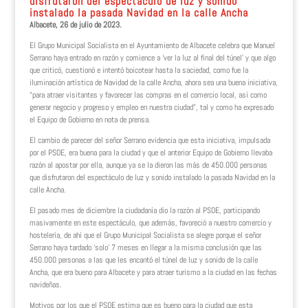
disfrutaron del espectáculo de luz y sonido
instalado la pasada Navidad en la calle Ancha
Albacete, 26 de julio de 2023.
El Grupo Municipal Socialista en el Ayuntamiento de Albacete celebra que Manuel
Serrano haya entrado en razón y comience a ‘ver la luz al final del túnel’ y que algo
que criticó, cuestionó e intentó boicotear hasta la saciedad, como fue la
iluminación artística de Navidad de la calle Ancha, ahora sea una buena iniciativa,
“para atraer visitantes y favorecer las compras en el comercio local, así como
generar negocio y progreso y empleo en nuestra ciudad”, tal y como ha expresado
el Equipo de Gobierno en nota de prensa.
El cambio de parecer del señor Serrano evidencia que esta iniciativa, impulsada
por el PSOE, era buena para la ciudad y que el anterior Equipo de Gobierno llevaba
razón al apostar por ella, aunque ya se la dieron las más de 450.000 personas
que disfrutaron del espectáculo de luz y sonido instalado la pasada Navidad en la
calle Ancha.
El pasado mes de diciembre la ciudadanía dio la razón al PSOE, participando
masivamente en este espectáculo, que además, favoreció a nuestro comercio y
hostelería, de ahí que el Grupo Municipal Socialista se alegre porque el señor
Serrano haya tardado ‘solo’ 7 meses en llegar a la misma conclusión que las
450.000 personas a las que les encantó el túnel de luz y sonido de la calle
Ancha, que era bueno para Albacete y para atraer turismo a la ciudad en las fechas
navideñas.
Motivos por los que el PSOE estima que es bueno para la ciudad que esta