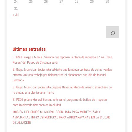
24
25
26
27
28
29
30
31
« Jul
últimas entradas
El PSOE exige a Manuel Serrano que reponga la placa de recuerdo a ‘Las Trece
Rosas’ del Paseo de Circunvalación
El Grupo Municipal Socialista advierte que la nueva contrata de zonas verdes
afronta «mucho trabajo por delante tras el abandono y desidia de Manuel
Serrano»
El Grupo Municipal Socialista propone llevar al Pleno de agosto el rechazo de
la ciudad a la planta de amianto
El PSOE pide a Manuel Serrano reforzar el programa de bailes de mayores
ante la elevada demanda en la ciudad
MOCIÓN DEL GRUPO MUNICIPAL SOCIALISTA PARA MODERNIZAR Y
AMPLIAR LAS INFRAESTRUCTURAS PARA AUTOCARAVANAS EN LA CIUDAD
DE ALBACETE