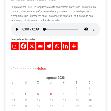
En opinión del PSOE, la respuesta a este comportamiento tiene una definición
clara y contundente, el señor serrano hace gala de un cinismo e hipocresía
ejemplares, que le permiten decir una cosa y la contraria, en función de sus
intereses, coincidan o no con los de la ciudad.
Comparte en tus redes
búsqueda de noticias
agosto 2026
L
M
X
J
V
S
D
1
2
3
4
5
6
7
8
9
10
11
12
13
14
15
16
17
18
19
20
21
22
23