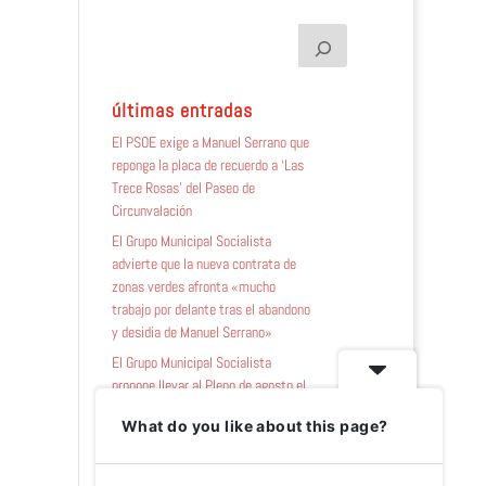
últimas entradas
El PSOE exige a Manuel Serrano que
reponga la placa de recuerdo a ‘Las
Trece Rosas’ del Paseo de
Circunvalación
El Grupo Municipal Socialista
advierte que la nueva contrata de
zonas verdes afronta «mucho
trabajo por delante tras el abandono
y desidia de Manuel Serrano»
El Grupo Municipal Socialista
propone llevar al Pleno de agosto el
rechazo de la ciudad a la planta de
What do you like about this page?
amianto
El PSOE pide a Manuel Serrano
reforzar el programa de bailes de