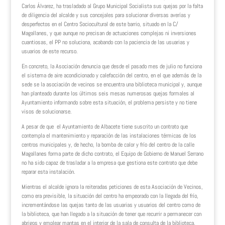
Carlos Álvarez, ha trasladado al Grupo Municipal Socialista sus quejas por la falta
de diligencia del alcalde y sus concejales para solucionar diversas averías y
desperfectos en el Centro Sociocultural de este barrio, situado en la C/
Magallanes, y que aunque no precisan de actuaciones complejas ni inversiones
cuantiosas, el PP no soluciona, acabando con la paciencia de las usuarias y
usuarios de este recurso.
En concreto, la Asociación denuncia que desde el pasado mes de julio no funciona
el sistema de aire acondicionado y calefacción del centro, en el que además de la
sede se la asociación de vecinos se encuentra una biblioteca municipal y, aunque
han planteado durante los últimos seis mesas numerosas quejas formales al
Ayuntamiento informando sobre esta situación, el problema persiste y no tiene
visos de solucionarse.
A pesar de que el Ayuntamiento de Albacete tiene suscrito un contrato que
contempla el mantenimiento y reparación de las instalaciones térmicas de los
centros municipales y, de hecho, la bomba de calor y frío del centro de la calle
Magallanes forma parte de dicho contrato, el Equipo de Gobierno de Manuel Serrano
no ha sido capaz de trasladar a la empresa que gestiona este contrato que debe
reparar esta instalación.
Mientras el alcalde ignora la reiteradas peticiones de esta Asociación de Vecinos,
como era previsible, la situación del centro ha empeorado con la llegada del frío,
incrementándose las quejas tanto de las usuarias y usuarios del centro como de
la biblioteca, que han llegado a la situación de tener que recurrir a permanecer con
abrigos y emplear mantas en el interior de la sala de consulta de la biblioteca.