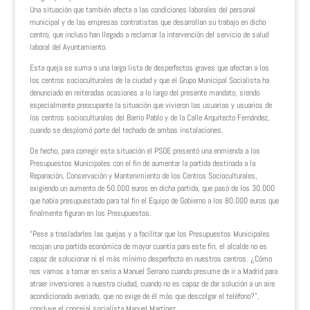
Una situación que también afecta a las condiciones laborales del personal
municipal y de las empresas contratistas que desarrollan su trabajo en dicho
centro, que incluso han llegado a reclamar la intervención del servicio de salud
laboral del Ayuntamiento.
Esta queja se suma a una larga lista de desperfectos graves que afectan a los
los centros socioculturales de la ciudad y que el Grupo Municipal Socialista ha
denunciado en reiteradas ocasiones a lo largo del presente mandato, siendo
especialmente preocupante la situación que vivieron las usuarias y usuarios de
los centros socioculturales del Barrio Pablo y de la Calle Arquitecto Fernández,
cuando se desplomó parte del techado de ambas instalaciones.
De hecho, para corregir esta situación el PSOE presentó una enmienda a los
Presupuestos Municipales con el fin de aumentar la partida destinada a la
Reparación, Conservación y Mantenimiento de los Centros Socioculturales,
exigiendo un aumento de 50.000 euros en dicha partida, que pasó de los 30.000
que había presupuestado para tal fin el Equipo de Gobierno a los 80.000 euros que
finalmente figuran en los Presupuestos.
“Pese a trasladarles las quejas y a facilitar que los Presupuestos Municipales
recojan una partida económica de mayor cuantía para este fin, el alcalde no es
capaz de solucionar ni el más mínimo desperfecto en nuestros centros. ¿Cómo
nos vamos a tomar en serio a Manuel Serrano cuando presume de ir a Madrid para
atraer inversiones a nuestra ciudad, cuando no es capaz de dar solución a un aire
acondicionado averiado, que no exige de él más que descolgar el teléfono?”,
concluye el concejal socialista Manuel Martínez.