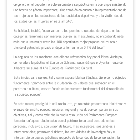
de género en el deporte, no solo en cuanto a su práctica en la que sigue existiendo
una brecha de género importante, sino también en cuanto a la representatividad de
las mujeres en las estructuras de las entidades deportivas y a la visibilidad de
los éxitos de las mujeres en este ámbito”.
Es habitual, incidió, “observar como los premios o salarios del deporte en las
categorías femeninas son menores que en las masculinas, no encontrando nada
más que a una mujer entre los 100 deportistas mejor pagados del mundo o
siendo el patrocinio privado al deporte femenino un 0,4% del total”.
La segunda de las mociones socialistas refrendadas hoy por el Pleno Municipal,
de llevarla a la práctica el Equipo de Gobierno, supondrá que el Ayuntamiento de
Albacete se sume al Año Europeo del Patrimonio Cultural.
Esta iniciativa, a su vez, tal y como expuso Marisa Sánchez, tiene como objetivo
fundamental “promover entre la ciudadanía los valores que subyacen en el
patrimonio cultural, convirtiéndolo en instrumento fundamental del desarrollo de
la sociedad europea”.
En este marco, prosiguió la edil socialista, ya se están presentando iniciativas y
eventos de ámbito europeo, nacional, regional y local, que comparten en sus
objetivos, tal y como reflejaba la propia resolución del Parlamento Europeo:
fomentar enfoques relacionados con el patrimonio cultural centrado en las
personas, inclusivos, con visión de futuro, más integrados, sostenibles e
intersectoriales; promover el debate, las actividades de investigación y el
intercambio de buenas prácticas respecto de la calidad de la conservación, la