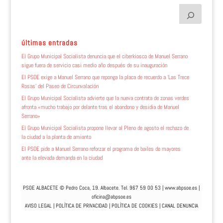
últimas entradas
El Grupo Municipal Socialista denuncia que el ciberkiosco de Manuel Serrano
sigue fuera de servicio casi medio año después de su inauguración
El PSOE exige a Manuel Serrano que reponga la placa de recuerdo a ‘Las Trece
Rosas’ del Paseo de Circunvalación
El Grupo Municipal Socialista advierte que la nueva contrata de zonas verdes
afronta «mucho trabajo por delante tras el abandono y desidia de Manuel
Serrano»
El Grupo Municipal Socialista propone llevar al Pleno de agosto el rechazo de
la ciudad a la planta de amianto
El PSOE pide a Manuel Serrano reforzar el programa de bailes de mayores
ante la elevada demanda en la ciudad
PSOE ALBACETE © Pedro Coca, 19. Albacete. Tel. 967 59 00 53 |
www.abpsoe.es
|
oficina@abpsoe.es
AVISO LEGAL
|
POLÍTICA DE PRIVACIDAD
|
POLÍTICA DE COOKIES
|
CANAL DENUNCIA