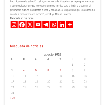
fructificado en la adhesión del Ayuntamiento de Albacete a este programa europeo
y que consideramos que representa una oportunidad para difundir y preservar el
patrimonio cultural de nuestra ciudad y pedanías, el Grupo Municipal Socialista se
decidió a presentar esta moción”, concluyó Marisa Sánchez.
Comparte en tus redes
búsqueda de noticias
agosto 2026
L
M
X
J
V
S
D
1
2
3
4
5
6
7
8
9
10
11
12
13
14
15
16
17
18
19
20
21
22
23
24
25
26
27
28
29
30
31
« Jul