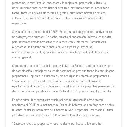
protección, la reutilización innovadora y la mejora del patrimonio cultural; e
impulsar soluciones que faciliten el acceso al patrimonio cultural accesible a
todos, también a través de medios digitales, eliminando barreras sociales,
culturales y físicas y teniendo en cuenta a las personas con necesidades
específicas.
Según informó la concejala del PSOE, España se adhirió y participa activamente
en este proyecto europeo. De hecho, durante el pasado año, informó, en nuestro
país se han celebrado contactos y reuniones con Ministerios, Comunidades
Autónomas, la Federación Española de Municipales y Provincias,
administraciones locales, organizaciones de carácter privado y de la sociedad
civil en general.
Como resultado de este trabajo, prosiguió Marisa Sánchez, se han creado grupos
de participación y trabajo y una red de coordinación para que todas las actividades
programadas lleguen a la ciudadanía y se consigan los objetivos programados.
“Pero para que esto suceda, las administraciones, como es el caso del
Ayuntamiento de Albacete, deben solicitar adherirse a los proyectos programados
dentro del Año Europeo de Patrimonio Cultural 2018”, precisó la edil socialista.
En este punto, la viceportavoz municipal socialista recordó cómo en dos
ocasiones el PSOE ha cuestionado al Equipo de Gobierno en sesión plenaria sobre
la adhesión del Ayuntamiento de Albacete al Año Europeo del Patrimonio Cultural
y hasta en cuatro ocasiones en la Comisión Informativa de patrimonio.
“Dado que nuestras preguntas y recomendaciones, hasta la fecha no han