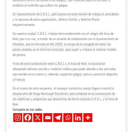
Reconocimiento y de Ayuda a los Galgos), que tiene por objetivo combatir y
erradicar el maltrato que sufren los galgos.
En representación de C.R.E.L. participaron en esta reunión de trabajo el presidente
y la tesorera de esta organización, Jérôme Guillot, y Martine Perrot,
respectivamente.
En nuestra ciudad, C.R.E.L. trabaja hermanadamente con el refugio del Arca de
Noé, que a su vez, a través de un acuerdo de colaboración con el Ayuntamiento de
Albacete, que se remonta al año 2000, se ocupa de la recogida de todos los
perros errantes en el término municipal, para suplir y mejorar el anterior modelo
de perrera.
Fruto de esta colaboración entre C.R.E.L y el Arca de Noé, la asociación
albaceteña obtiene comida y material médico para poder atender a los animales
que residen en su centro y, además, expatrian galgos, para su posterior adopción,
a Francia.
En el marco de este encuentro, el concejal socialista Juanjo Segura mostró la
disposición del Grupo Municipal Socialista, para colaborar en la consecución de
los objetivos y programas que desarrollan de forma conjunta C.R.E.L. y el Arca de
Noé.
Comparte en tus redes