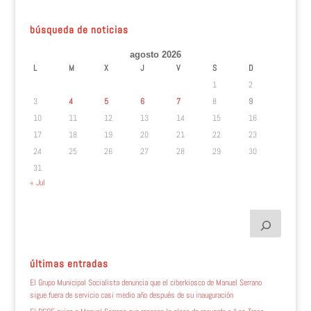
búsqueda de noticias
agosto 2026
L
M
X
J
V
S
D
1
2
3
4
5
6
7
8
9
10
11
12
13
14
15
16
17
18
19
20
21
22
23
24
25
26
27
28
29
30
31
« Jul
últimas entradas
El Grupo Municipal Socialista denuncia que el ciberkiosco de Manuel Serrano
sigue fuera de servicio casi medio año después de su inauguración