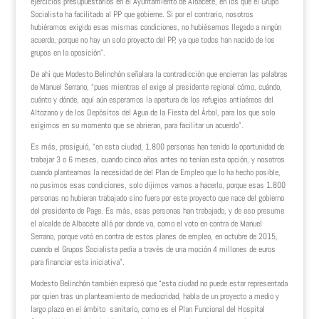
ejercicios presupuestarios en el Ayuntamiento de Albacete, en los que el Grupo
Socialista ha facilitado al PP que gobierne. Si por el contrario, nosotros
hubiéramos exigido esas mismas condiciones, no hubiésemos llegado a ningún
acuerdo, porque no hay un solo proyecto del PP, ya que todos han nacido de los
grupos en la oposición”.
De ahí que Modesto Belinchón señalara la contradicción que encierran las palabras
de Manuel Serrano, “pues mientras el exige al presidente regional cómo, cuándo,
cuánto y dónde, aquí aún esperamos la apertura de los refugios antiaéreos del
Altozano y de los Depósitos del Agua de la Fiesta del Árbol, para los que solo
exigimos en su momento que se abrieran, para facilitar un acuerdo”.
Es más, prosiguió, “en esta ciudad, 1.800 personas han tenido la oportunidad de
trabajar 3 o 6 meses, cuando cinco años antes no tenían esta opción, y nosotros
cuando planteamos la necesidad de del Plan de Empleo que lo ha hecho posible,
no pusimos esas condiciones, solo dijimos vamos a hacerlo, porque esas 1.800
personas no hubieran trabajado sino fuera por este proyecto que nace del gobierno
del presidente de Page. Es más, esas personas han trabajado, y de eso presume
el alcalde de Albacete allá por donde va, como el voto en contra de Manuel
Serrano, porque votó en contra de estos planes de empleo, en octubre de 2015,
cuando el Grupos Socialista pedía a través de una moción 4 millones de euros
para financiar esta iniciativa”.
Modesto Belinchón también expresó que “esta ciudad no puede estar representada
por quien tras un planteamiento de mediocridad, habla de un proyecto a medio y
largo plazo en el ámbito sanitario, como es el Plan Funcional del Hospital