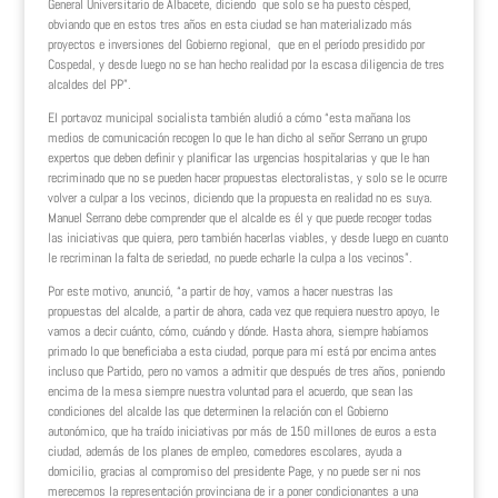
General Universitario de Albacete, diciendo que solo se ha puesto césped,
obviando que en estos tres años en esta ciudad se han materializado más
proyectos e inversiones del Gobierno regional, que en el período presidido por
Cospedal, y desde luego no se han hecho realidad por la escasa diligencia de tres
alcaldes del PP”.
El portavoz municipal socialista también aludió a cómo “esta mañana los
medios de comunicación recogen lo que le han dicho al señor Serrano un grupo
expertos que deben definir y planificar las urgencias hospitalarias y que le han
recriminado que no se pueden hacer propuestas electoralistas, y solo se le ocurre
volver a culpar a los vecinos, diciendo que la propuesta en realidad no es suya.
Manuel Serrano debe comprender que el alcalde es él y que puede recoger todas
las iniciativas que quiera, pero también hacerlas viables, y desde luego en cuanto
le recriminan la falta de seriedad, no puede echarle la culpa a los vecinos”.
Por este motivo, anunció, “a partir de hoy, vamos a hacer nuestras las
propuestas del alcalde, a partir de ahora, cada vez que requiera nuestro apoyo, le
vamos a decir cuánto, cómo, cuándo y dónde. Hasta ahora, siempre habíamos
primado lo que beneficiaba a esta ciudad, porque para mí está por encima antes
incluso que Partido, pero no vamos a admitir que después de tres años, poniendo
encima de la mesa siempre nuestra voluntad para el acuerdo, que sean las
condiciones del alcalde las que determinen la relación con el Gobierno
autonómico, que ha traído iniciativas por más de 150 millones de euros a esta
ciudad, además de los planes de empleo, comedores escolares, ayuda a
domicilio, gracias al compromiso del presidente Page, y no puede ser ni nos
merecemos la representación provinciana de ir a poner condicionantes a una