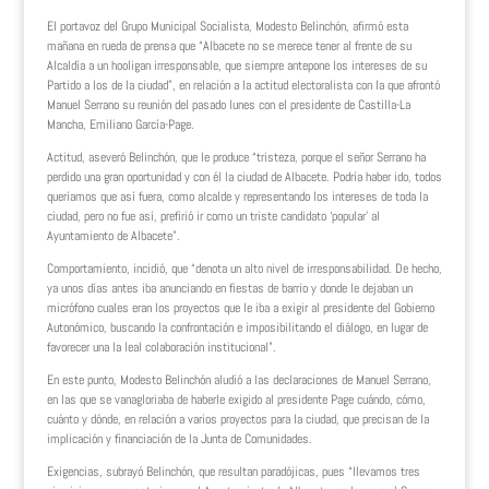
El portavoz del Grupo Municipal Socialista, Modesto Belinchón, afirmó esta
mañana en rueda de prensa que “Albacete no se merece tener al frente de su
Alcaldía a un hooligan irresponsable, que siempre antepone los intereses de su
Partido a los de la ciudad”, en relación a la actitud electoralista con la que afrontó
Manuel Serrano su reunión del pasado lunes con el presidente de Castilla-La
Mancha, Emiliano García-Page.
Actitud, aseveró Belinchón, que le produce “tristeza, porque el señor Serrano ha
perdido una gran oportunidad y con él la ciudad de Albacete. Podría haber ido, todos
queríamos que así fuera, como alcalde y representando los intereses de toda la
ciudad, pero no fue así, prefirió ir como un triste candidato ‘popular’ al
Ayuntamiento de Albacete”.
Comportamiento, incidió, que “denota un alto nivel de irresponsabilidad. De hecho,
ya unos días antes iba anunciando en fiestas de barrio y donde le dejaban un
micrófono cuales eran los proyectos que le iba a exigir al presidente del Gobierno
Autonómico, buscando la confrontación e imposibilitando el diálogo, en lugar de
favorecer una la leal colaboración institucional”.
En este punto, Modesto Belinchón aludió a las declaraciones de Manuel Serrano,
en las que se vanagloriaba de haberle exigido al presidente Page cuándo, cómo,
cuánto y dónde, en relación a varios proyectos para la ciudad, que precisan de la
implicación y financiación de la Junta de Comunidades.
Exigencias, subrayó Belinchón, que resultan paradójicas, pues “llevamos tres