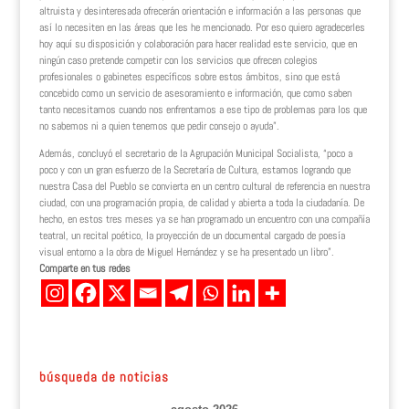
altruista y desinteresada ofrecerán orientación e información a las personas que
así lo necesiten en las áreas que les he mencionado. Por eso quiero agradecerles
hoy aquí su disposición y colaboración para hacer realidad este servicio, que en
ningún caso pretende competir con los servicios que ofrecen colegios
profesionales o gabinetes específicos sobre estos ámbitos, sino que está
concebido como un servicio de asesoramiento e información, que como saben
tanto necesitamos cuando nos enfrentamos a ese tipo de problemas para los que
no sabemos ni a quien tenemos que pedir consejo o ayuda”.
Además, concluyó el secretario de la Agrupación Municipal Socialista, “poco a
poco y con un gran esfuerzo de la Secretaría de Cultura, estamos logrando que
nuestra Casa del Pueblo se convierta en un centro cultural de referencia en nuestra
ciudad, con una programación propia, de calidad y abierta a toda la ciudadanía. De
hecho, en estos tres meses ya se han programado un encuentro con una compañía
teatral, un recital poético, la proyección de un documental cargado de poesía
visual entorno a la obra de Miguel Hernández y se ha presentado un libro”.
Comparte en tus redes
búsqueda de noticias