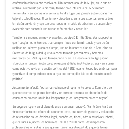
conferencia-coloquio con motivo del Día Internacional de la Mujer, en la que se
realizó un recorrido por la historia, formación e influencia del Movimiento
Feminista; y en apenas una semana, tendrá lugar una jornada sobre urbanismo,
bajo el título Albacete: Urbanismo y ciudadanía, en la que expertos en esta área
brindarán su visión y aportaciones sobre un modelo de urbanismo sostenible y
avanzado para construir una ciudad más amable y accesible.
También se encuentran muy avanzadas, prosiguió Emilio Sáez, dos propuestas
que “recogíamos entre nuestros compromisos con la militancia y que serán
realidad en un breve plazo de tiempo, una es la constitución de la Comisión de
Garantías de la Igualdad, que va a estar formada por mujeres y hombres
militantes del PSOE que no formen parte ni de la Ejecutiva de la Agrupación
Municipal ni tengan ningún cargo o responsabilidad institucional, que van a tener
como objetivo revisar la acción política del PSOE local en todos los ámbitos, para
garantizar el cumplimiento con la igualdad como pilar básico de nuestra acción
política”.
Actualmente, añadió, “estamos revisando el reglamento de esta Comisión, del
que ya tenemos un primer borrador y en breve estaremos en disposición de
anunciarles quienes serán las integrantes y los integrantes de este órgano”.
En segundo lugar y en el plazo de unas semanas, subrayó, “también entrará en
funcionamiento esa oficina de asesoramiento, ese servicio gratuito y voluntario
de orientación en los ámbitos legal, económico, fiscal, administrativo y laboral,
que de lunes a jueves, en horario de 19.00 a 20.00 horas, desempeñarán
profesionales en estas áreas que militan en nuestro partido y que de forma