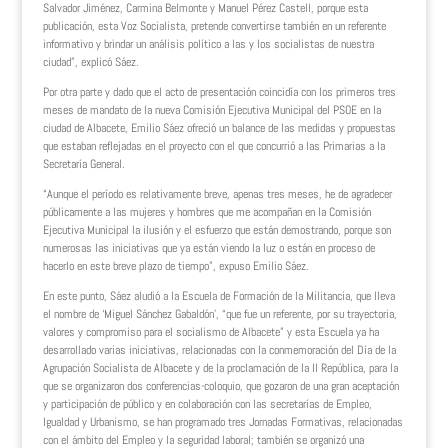
Salvador Jiménez, Carmina Belmonte y Manuel Pérez Castell, porque esta
publicación, esta Voz Socialista, pretende convertirse también en un referente
informativo y brindar un análisis político a las y los socialistas de nuestra
ciudad”, explicó Sáez.
Por otra parte y dado que el acto de presentación coincidía con los primeros tres
meses de mandato de la nueva Comisión Ejecutiva Municipal del PSOE en la
ciudad de Albacete, Emilio Sáez ofreció un balance de las medidas y propuestas
que estaban reflejadas en el proyecto con el que concurrió a las Primarias a la
Secretaría General.
“Aunque el período es relativamente breve, apenas tres meses, he de agradecer
públicamente a las mujeres y hombres que me acompañan en la Comisión
Ejecutiva Municipal la ilusión y el esfuerzo que están demostrando, porque son
numerosas las iniciativas que ya están viendo la luz o están en proceso de
hacerlo en este breve plazo de tiempo”, expuso Emilio Sáez.
En este punto, Sáez aludió a la Escuela de Formación de la Militancia, que lleva
el nombre de ‘Miguel Sánchez Gabaldón’, “que fue un referente, por su trayectoria,
valores y compromiso para el socialismo de Albacete” y esta Escuela ya ha
desarrollado varias iniciativas, relacionadas con la conmemoración del Día de la
Agrupación Socialista de Albacete y de la proclamación de la II República, para la
que se organizaron dos conferencias-coloquio, que gozaron de una gran aceptación
y participación de público y en colaboración con las secretarías de Empleo,
Igualdad y Urbanismo, se han programado tres Jornadas Formativas, relacionadas
con el ámbito del Empleo y la seguridad laboral; también se organizó una