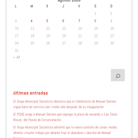
agosto 2026
L
M
X
J
V
S
D
1
2
3
4
5
6
7
8
9
10
11
12
13
14
15
16
17
18
19
20
21
22
23
24
25
26
27
28
29
30
31
« Jul
últimas entradas
El Grupo Municipal Socialista denuncia que el ciberkiosco de Manuel Serrano
sigue fuera de servicio casi medio año después de su inauguración
El PSOE exige a Manuel Serrano que reponga la placa de recuerdo a ‘Las Trece
Rosas’ del Paseo de Circunvalación
El Grupo Municipal Socialista advierte que la nueva contrata de zonas verdes
afronta «mucho trabajo por delante tras el abandono y desidia de Manuel