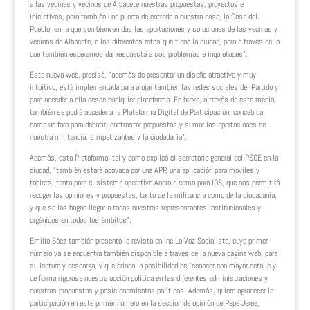
a las vecinas y vecinos de Albacete nuestras propuestas, proyectos e
iniciativas, pero también una puerta de entrada a nuestra casa, la Casa del
Pueblo, en la que son bienvenidas las aportaciones y soluciones de las vecinas y
vecinos de Albacete, a los diferentes retos que tiene la ciudad, pero a través de la
que también esperamos dar respuesta a sus problemas e inquietudes”.
Esta nueva web, precisó, “además de presentar un diseño atractivo y muy
intuitivo, está implementada para alojar también las redes sociales del Partido y
para acceder a ella desde cualquier plataforma. En breve, a través de este medio,
también se podrá acceder a la Plataforma Digital de Participación, concebida
como un foro para debatir, contrastar propuestas y sumar las aportaciones de
nuestra militancia, simpatizantes y la ciudadanía”.
Además, esta Plataforma, tal y como explicó el secretario general del PSOE en la
ciudad, “también estará apoyada por una APP, una aplicación para móviles y
tablets, tanto para el sistema operativo Android como para IOS, que nos permitirá
recoger las opiniones y propuestas, tanto de la militancia como de la ciudadanía,
y que se las hagan llegar a todos nuestros representantes institucionales y
orgánicos en todos los ámbitos”.
Emilio Sáez también presentó la revista online La Voz Socialista, cuyo primer
número ya se encuentra también disponible a través de la nueva página web, para
su lectura y descarga, y que brinda la posibilidad de “conocer con mayor detalle y
de forma rigurosa nuestra acción política en las diferentes administraciones y
nuestras propuestas y posicionamientos políticos. Además, quiero agradecer la
participación en este primer número en la sección de opinión de Pepe Jerez,